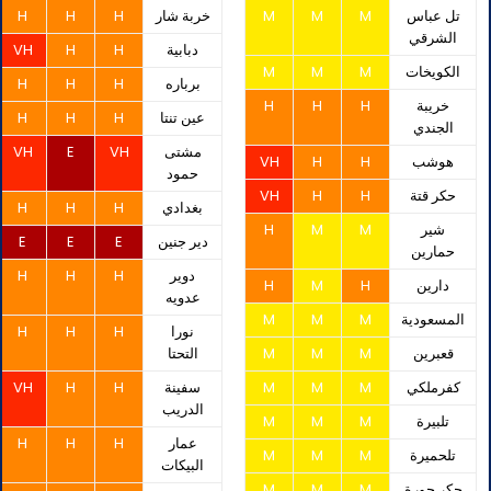
تل عباس
M
M
M
خربة شار
H
H
H
الشرقي
دبابية
H
H
VH
الكويخات
M
M
M
برباره
H
H
H
خريبة
H
H
H
عين تنتا
H
H
H
الجندي
مشتى
VH
E
VH
هوشب
H
H
VH
حمود
حكر قتة
H
H
VH
بغدادي
H
H
H
شير
M
M
H
دير جنين
E
E
E
حمارين
دوير
H
H
H
دارين
H
M
H
عدويه
المسعودية
M
M
M
نورا
H
H
H
قعبرين
M
M
M
التحتا
كفرملكي
M
M
M
سفينة
H
H
VH
الدريب
تلبيرة
M
M
M
عمار
H
H
H
تلحميرة
M
M
M
البيكات
حكر جورة
M
M
M