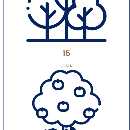
15
غابات