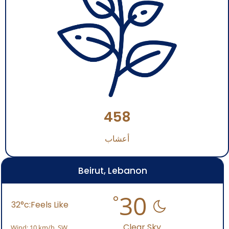
458
أعشاب
Beirut, Lebanon
30
32
Clear Sky
Wind:
10 km/h
SW