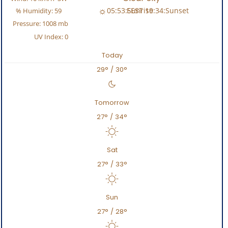
05:53
Sunrise:
19:34
Sunset:
Humidity:
59 %
Pressure:
1008 mb
UV Index:
0
Today
29
°
/
30
°
Tomorrow
27
°
/
34
°
Sat
27
°
/
33
°
Sun
27
°
/
28
°