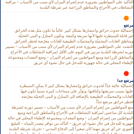
التأكيد على المواطنين بضرورة عدم إضرام النيران لأي سبب من الأسباب - مراقبة
النشاطات في الأحراج والمناطق الزراعية عبر شرطة البلدية.
مرتفع
إحتماليّة حدوث حرائق وانتشارها بشكل كبير. غالباً ما تكون مثل هذه الحرائق
غير قابلة للسيطرة عليها لأنها سريعة وكثيفة. وتكون المنازل و البنى التحتيّة
ومناطق الغابات المحميّة والمحميّات الطبيعية للغابات معرّضة لخطر الحرائق.
التشدد على المواطنين بضرورة عدم إضرام النيران لأي سبب من الأسباب - تسيير
دورية لشرطة البلدية مرتين في اليوم على الأقل لمراقبة النشاطات في الأحراج
والمناطق الزراعية ومنع المواطنين من إضرام النيران - وضع المعدات ومجموعة
الإطفاء المحلي في حالة جهوزية للتدخل في حال نشوء أي حريق.
مرتفع جدا
إحتماليّة عالية جدّاً لحدوث حرائق وإنتشارها بشكل كبير لا يمكن السيطرة
عليها بسبب سريعتها وكثافتها، وتؤثّر على مساحات كبيرة نسبياً تكون فيها
الغابات والمحميّات الطبيعية بالإضافة الى المنازل و البنى التحتيّة معرّضة
لخطر حرائق مرتفع جدّاً.
منع المواطنين من إضرام النيران لأي سبب من الأسباب - تسيير دورية لشرطة
البلدية كل ساعتين لمراقبة النشاطات في الأحراج والمناطق الزراعية ومنع
المواطنين من إضرام النيران - وضع المعدات ومجموعة الإطفاء المحلي في حالة
جهوزية للتدخل في حال نشوء أي حريق - التأكد من توافر مصدر للمياه - التبليغ
الفوري عن أي حريق مهما كان صغيراً إلى الدفاع المدني - تحريك شرطة البلدية