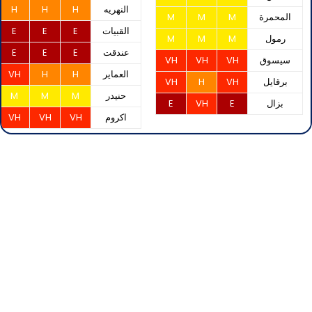
النهريه
H
H
H
المحمرة
M
M
M
القبيات
E
E
E
رمول
M
M
M
عندقت
E
E
E
سيسوق
VH
VH
VH
العماير
H
H
VH
برقايل
VH
H
VH
حنيدر
M
M
M
بزال
E
VH
E
اكروم
VH
VH
VH