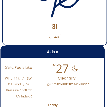
31
أعشاب
Akkar
27
28
Clear Sky
Wind:
14 km/h
SW
05:50
Sunrise:
19:34
Sunset:
Humidity:
62 %
Pressure:
1008 mb
UV Index:
0
Today