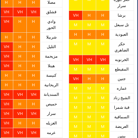
مصلا
H
H
H
سرار
قشلق
VH
VH
VH
برشا
H
H
VH
وادي
H
H
VH
تل سبعل
M
M
M
الحور
العبودية
H
H
H
شربيلا
H
H
H
حكر
M
M
M
التليل
H
H
VH
الضاهري
مزيحمة
H
H
VH
الخرنوبه
VH
VH
VH
هيتلا
H
H
VH
المقيطع
M
M
M
كنيسة
H
H
H
جنين
H
H
VH
الريحانية
H
H
H
عماره
M
M
M
السنديانة
VH
VH
VH
الشيخ زناد
M
M
M
حميص
H
H
VH
قبة شمرا
M
M
M
سرار
VH
VH
VH
السماقية
M
M
M
الغزيله
H
H
VH
العريضة
M
M
M
عرمه
VH
VH
VH
ببنين
M
M
M