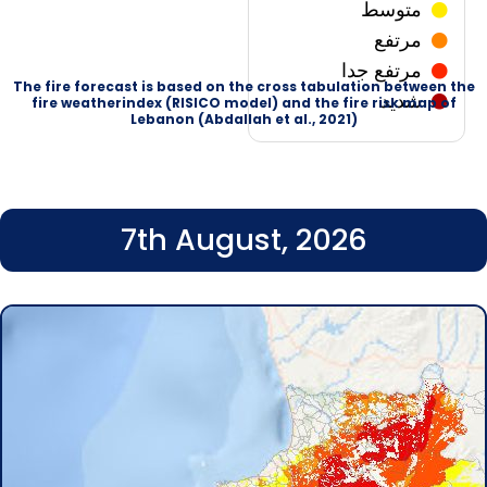
متوسط
مرتفع
مرتفع جدا
The fire forecast is based on the cross tabulation between the
شدید
fire weatherindex (RISICO model) and the fire risk map of
Lebanon (Abdallah et al., 2021)
7th August, 2026