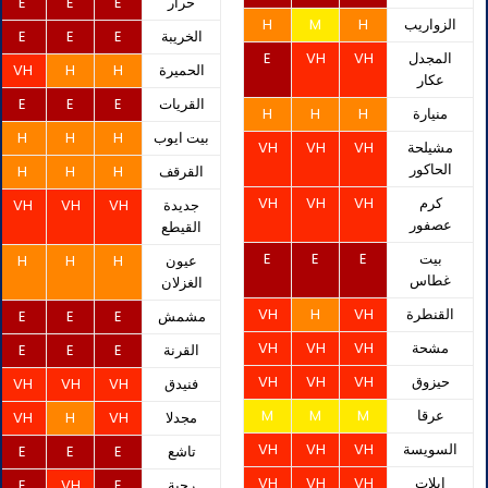
حرار
E
E
E
الزواريب
H
M
H
الخريبة
E
E
E
المجدل
VH
VH
E
الحميرة
H
H
VH
عكار
القريات
E
E
E
منيارة
H
H
H
بيت ايوب
H
H
H
مشيلحة
VH
VH
VH
الحاكور
القرقف
H
H
H
كرم
VH
VH
VH
جديدة
VH
VH
VH
عصفور
القيطع
بيت
E
E
E
عيون
H
H
H
غطاس
الغزلان
القنطرة
VH
H
VH
مشمش
E
E
E
مشحة
VH
VH
VH
القرنة
E
E
E
حيزوق
VH
VH
VH
فنيدق
VH
VH
VH
عرقا
M
M
M
مجدلا
VH
H
VH
السويسة
VH
VH
VH
تاشع
E
E
E
ايلات
VH
VH
VH
رحبة
E
VH
E