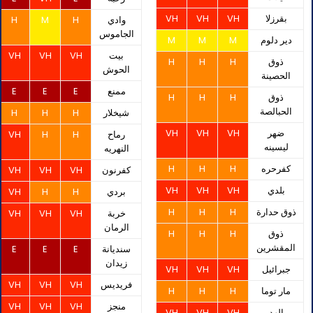
بقرزلا
VH
VH
VH
وادي
H
M
H
الجاموس
دير دلوم
M
M
M
بيت
VH
VH
VH
ذوق
H
H
H
الحوش
الحصينة
ممنع
E
E
E
ذوق
H
H
H
الحبالصة
شيخلار
H
H
H
ضهر
VH
VH
VH
رماح
H
H
VH
ليسينه
النهريه
كفرحره
H
H
H
كفرنون
VH
VH
VH
بلدي
VH
VH
VH
بردي
H
H
VH
ذوق حدارة
H
H
H
خربة
VH
VH
VH
الرمان
ذوق
H
H
H
المقشرين
سنديانة
E
E
E
زيدان
جبرائيل
VH
VH
VH
فريديس
VH
VH
VH
مار توما
H
H
H
منجز
VH
VH
VH
الهد
VH
VH
VH