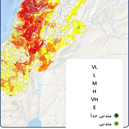
VL
L
M
H
VH
E
متدني جدا
متدني