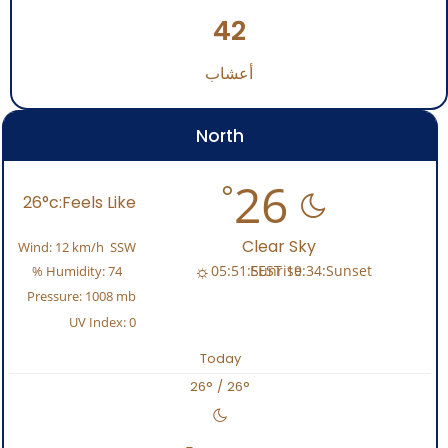
42
أعشاب
North
26
26
Clear Sky
Wind:
12 km/h
SSW
05:51
Sunrise:
19:34
Sunset:
Humidity:
74 %
Pressure:
1008 mb
UV Index:
0
Today
26
°
/
26
°