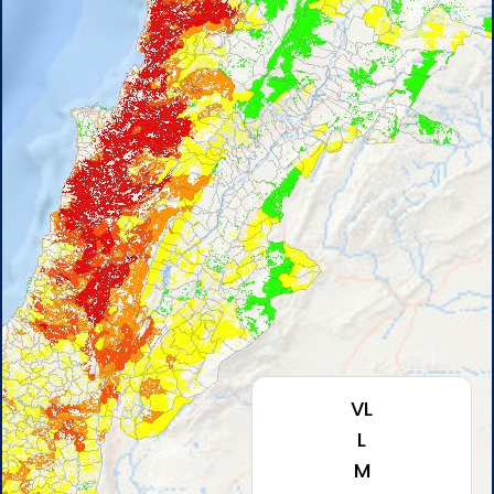
VL
L
M