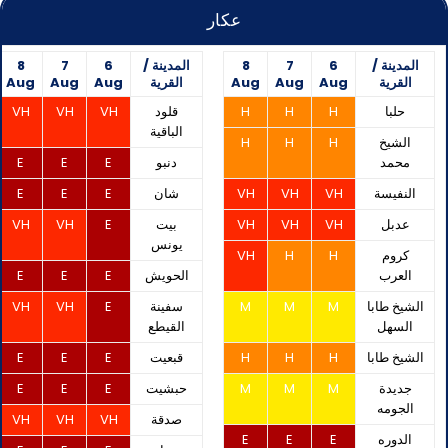
عكار
المدينة /
6
7
8
المدينة /
6
7
8
القرية
Aug
Aug
Aug
القرية
Aug
Aug
Aug
حلبا
H
H
H
قلود
VH
VH
VH
الباقية
الشيخ
H
H
H
محمد
دنبو
E
E
E
النفيسة
VH
VH
VH
شان
E
E
E
عدبل
VH
VH
VH
بيت
E
VH
VH
يونس
كروم
H
H
VH
العرب
الحويش
E
E
E
الشيخ طابا
M
M
M
سفينة
E
VH
VH
السهل
القيطع
الشيخ طابا
H
H
H
قبعيت
E
E
E
جديدة
M
M
M
حبشيت
E
E
E
الجومه
صدقة
VH
VH
VH
الدوره
E
E
E