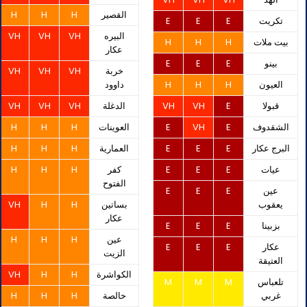
القصير
H
H
H
تكريت
E
E
E
البيره
VH
VH
VH
بيت ملات
H
H
H
عكار
بينو
E
E
E
خربة
VH
VH
VH
العيون
H
H
H
داوود
قبولا
E
VH
VH
الدغلة
VH
VH
VH
الشقدوف
E
VH
E
العوينات
H
H
H
البرج عكار
E
E
E
العمارية
H
H
H
عيات
E
E
E
كفر
H
H
H
الفتوح
عين
E
E
E
يعقوب
بساتين
H
H
VH
عكار
بزبينا
E
E
E
عين
H
H
H
عكار
E
E
E
الزيت
العتيقة
الكواشرة
H
H
VH
تلعباس
M
M
M
غربي
خالصة
H
H
H