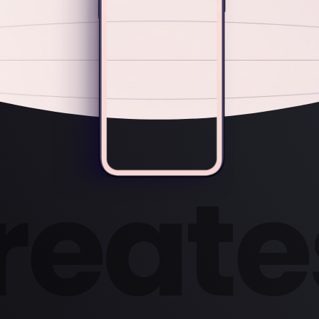
r
e
a
t
e