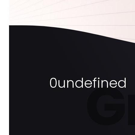
G
0undefined