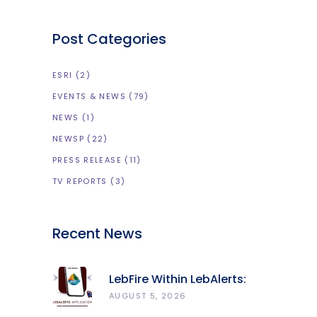
Post Categories
ESRI
(2)
EVENTS & NEWS
(79)
NEWS
(1)
NEWSP
(22)
PRESS RELEASE
(11)
TV REPORTS
(3)
Recent News
LebFire Within LebAlerts:
Report Fires, Monitor Risk,
AUGUST 5, 2026
Protect Forests