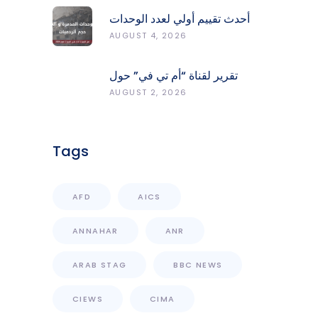
أحدث تقييم أولي لعدد الوحدات
المدمّرة والمتضرّرة وحجم
AUGUST 4, 2026
الردميات على مستوى الأقضية
تقرير لقناة “أم تي في” حول
انعكاسات التفجيرات في جنوب
AUGUST 2, 2026
لبنان على محطات رصد الزلازل
Tags
AFD
AICS
ANNAHAR
ANR
ARAB STAG
BBC NEWS
CIEWS
CIMA