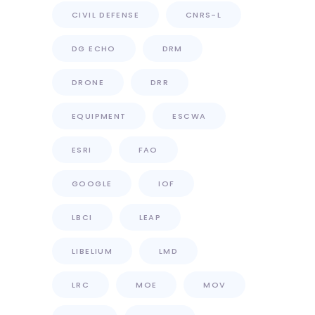
CIVIL DEFENSE
CNRS-L
DG ECHO
DRM
DRONE
DRR
EQUIPMENT
ESCWA
ESRI
FAO
GOOGLE
IOF
LBCI
LEAP
LIBELIUM
LMD
LRC
MOE
MOV