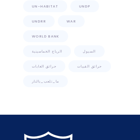
UN-HABITAT
UNDP
UNDRR
WAR
WORLD BANK
السيول
الرياح الخماسينية
حرائق القبيات
حرائق الغابات
ما_تلعب_بالنار