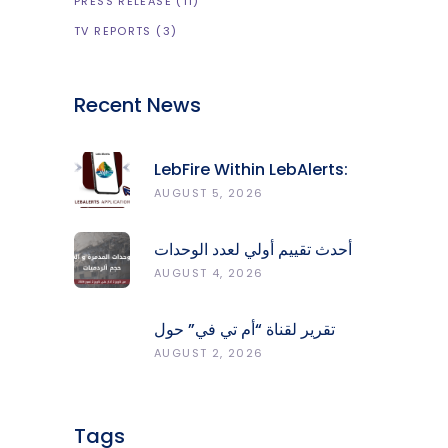
PRESS RELEASE
(11)
TV REPORTS
(3)
Recent News
LebFire Within LebAlerts:
Report Fires, Monitor Risk,
AUGUST 5, 2026
Protect Forests
أحدث تقييم أولي لعدد الوحدات
المدمّرة والمتضرّرة وحجم
AUGUST 4, 2026
الردميات على مستوى الأقضية
تقرير لقناة “أم تي في” حول
انعكاسات التفجيرات في جنوب
AUGUST 2, 2026
لبنان على محطات رصد الزلازل
Tags