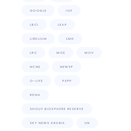
GOOGLE
IOF
LBCI
LEAP
LIBELIUM
LMD
LRC
MOE
MOV
NCNE
NEWSP
O-LIFE
PEPP
RDNA
SHOUF BIOSPHERE RESERVE
SKY NEWS ARABIA
UN