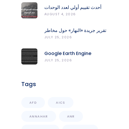
أحدث تقييم أولي لعدد الوحدات
المدمّرة والمتضرّرة وحجم
AUGUST 4, 2026
الردميات على مستوى الأقضية
تقرير جريدة «النهار» حول مخاطر
حرائق الغابات في لبنان وجهود
JULY 25, 2026
المركز الرصد والإنذار المبكر
Google Earth Engine
Grants CNRS-L Partner Tier
JULY 25, 2026
Access With Enhanced
Computational Capacity
Tags
AFD
AICS
ANNAHAR
ANR