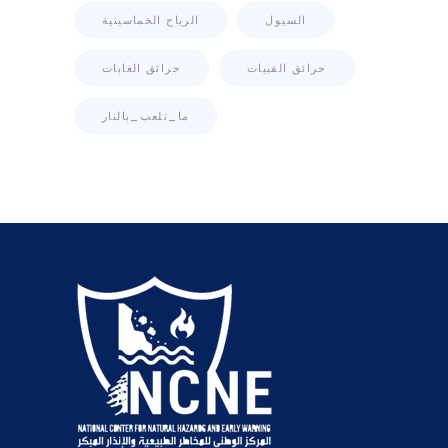
السيول
الرياح الخماسينية
حرائق القبيات
حرائق الغابات
ما_تلعب_بالنار