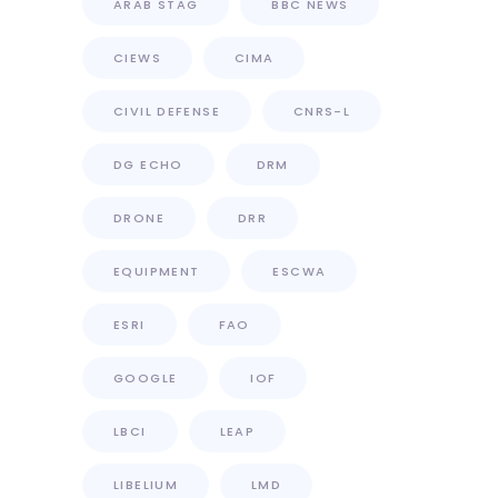
ARAB STAG
BBC NEWS
CIEWS
CIMA
CIVIL DEFENSE
CNRS-L
DG ECHO
DRM
DRONE
DRR
EQUIPMENT
ESCWA
ESRI
FAO
GOOGLE
IOF
LBCI
LEAP
LIBELIUM
LMD