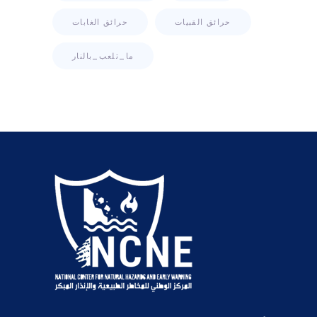
حرائق القبيات
حرائق الغابات
ما_تلعب_بالنار