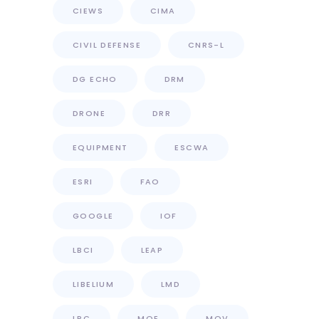
CIEWS
CIMA
CIVIL DEFENSE
CNRS-L
DG ECHO
DRM
DRONE
DRR
EQUIPMENT
ESCWA
ESRI
FAO
GOOGLE
IOF
LBCI
LEAP
LIBELIUM
LMD
LRC
MOE
MOV