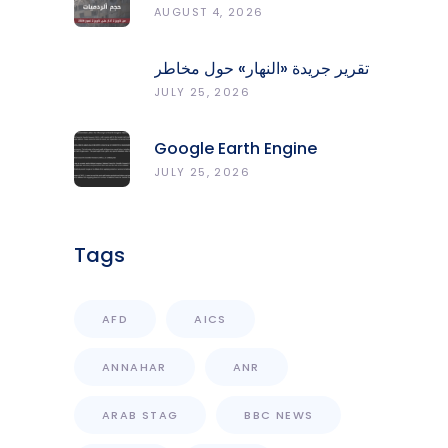
المدمّرة والمتضرّرة وحجم
AUGUST 4, 2026
الردميات على مستوى الأقضية
تقرير جريدة «النهار» حول مخاطر
حرائق الغابات في لبنان وجهود
JULY 25, 2026
المركز الرصد والإنذار المبكر
Google Earth Engine
Grants CNRS-L Partner Tier
JULY 25, 2026
Access With Enhanced
Computational Capacity
Tags
AFD
AICS
ANNAHAR
ANR
ARAB STAG
BBC NEWS