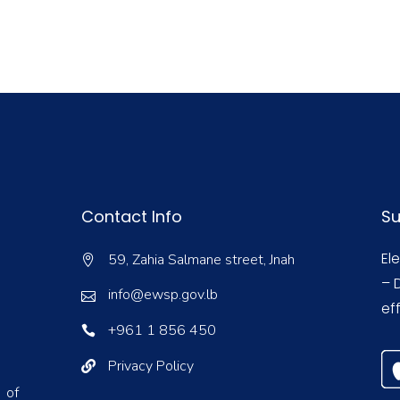
Contact Info
Su
El
59, Zahia Salmane street, Jnah
– 
info@ewsp.gov.lb
eff
+961 1 856 450
Privacy Policy
 of