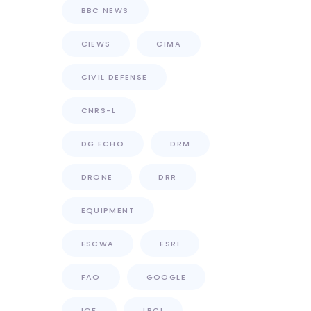
BBC NEWS
CIEWS
CIMA
CIVIL DEFENSE
CNRS-L
DG ECHO
DRM
DRONE
DRR
EQUIPMENT
ESCWA
ESRI
FAO
GOOGLE
IOF
LBCI