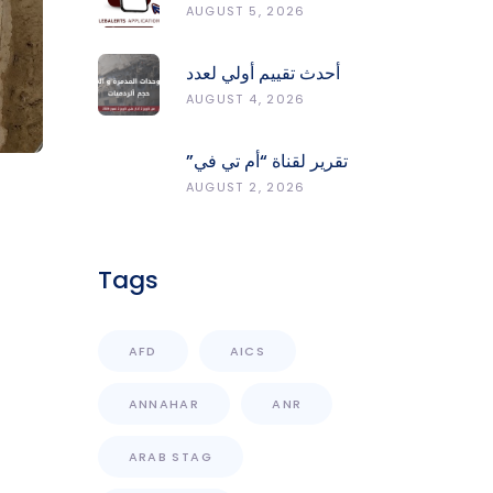
LebAlerts: Report
AUGUST 5, 2026
Fires, Monitor Risk,
Protect Forests
أحدث تقييم أولي لعدد
الوحدات المدمّرة
AUGUST 4, 2026
والمتضرّرة وحجم
الردميات على مستوى
تقرير لقناة “أم تي في”
الأقضية
حول انعكاسات
AUGUST 2, 2026
التفجيرات في جنوب
لبنان على محطات رصد
الزلازل
Tags
AFD
AICS
ANNAHAR
ANR
ARAB STAG