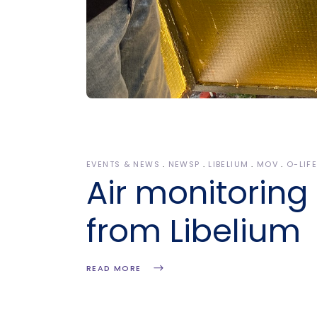
EVENTS & NEWS
NEWSP
LIBELIUM
MOV
O-LIF
Air monitorin
from Libelium
READ MORE