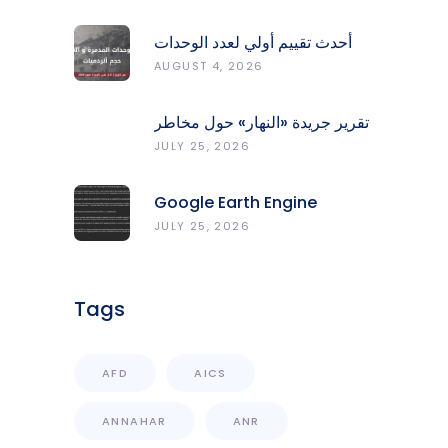
أحدث تقييم أولي لعدد الوحدات
المدمّرة والمتضرّرة وحجم
AUGUST 4, 2026
الردميات على مستوى الأقضية
تقرير جريدة «النهار» حول مخاطر
حرائق الغابات في لبنان وجهود
JULY 25, 2026
المركز الرصد والإنذار المبكر
Google Earth Engine
Grants CNRS-L Partner Tier
JULY 25, 2026
Access With Enhanced
Computational Capacity
Tags
AFD
AICS
ANNAHAR
ANR