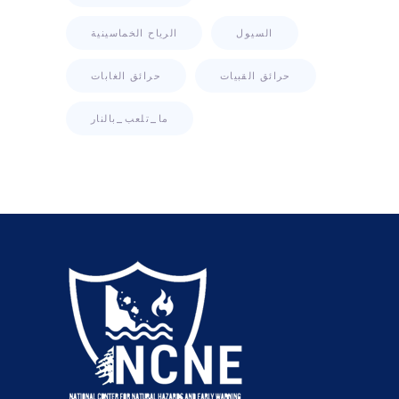
السيول
الرياح الخماسينية
حرائق القبيات
حرائق الغابات
ما_تلعب_بالنار