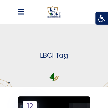
Open
LBCI Tag
12