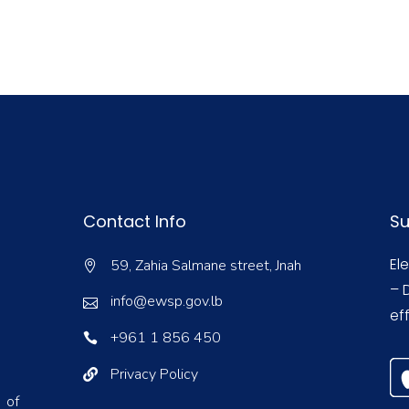
Contact Info
Su
El
59, Zahia Salmane street, Jnah
– 
info@ewsp.gov.lb
eff
+961 1 856 450
Privacy Policy
 of