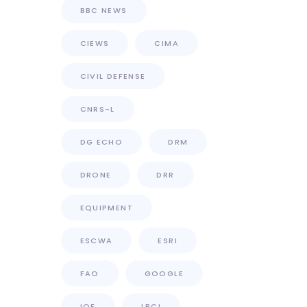
BBC NEWS
CIEWS
CIMA
CIVIL DEFENSE
CNRS-L
DG ECHO
DRM
DRONE
DRR
EQUIPMENT
ESCWA
ESRI
FAO
GOOGLE
IOF
LBCI