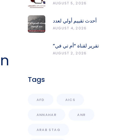
LebAlerts: Report
AUGUST 5, 2026
Fires, Monitor Risk,
Protect Forests
أحدث تقييم أولي لعدد
الوحدات المدمّرة
AUGUST 4, 2026
والمتضرّرة وحجم
الردميات على مستوى
تقرير لقناة “أم تي في”
الأقضية
حول انعكاسات
AUGUST 2, 2026
in
التفجيرات في جنوب
لبنان على محطات رصد
الزلازل
Tags
AFD
AICS
ANNAHAR
ANR
ARAB STAG