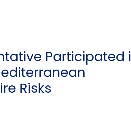
ative Participated 
Mediterranean
re Risks