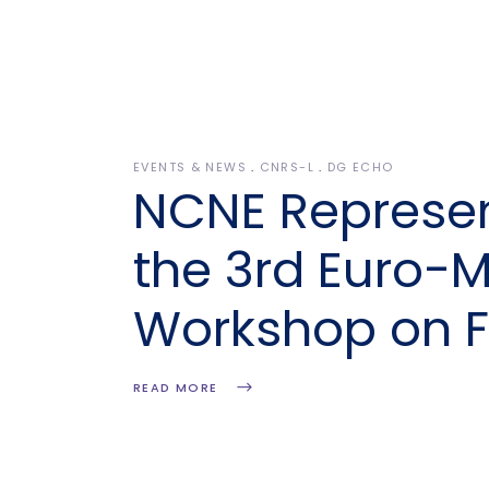
EVENTS & NEWS
CNRS-L
DG ECHO
NCNE Represent
the 3rd Euro-
Workshop on Fi
READ MORE