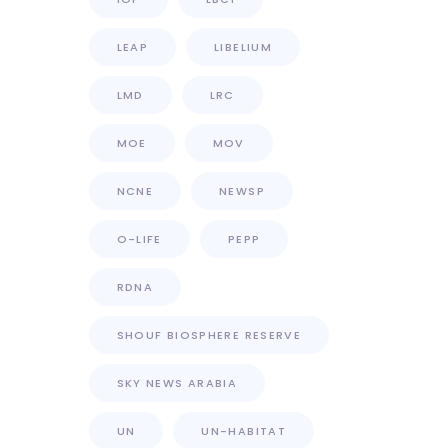
LEAP
LIBELIUM
LMD
LRC
MOE
MOV
NCNE
NEWSP
O-LIFE
PEPP
RDNA
SHOUF BIOSPHERE RESERVE
SKY NEWS ARABIA
UN
UN-HABITAT