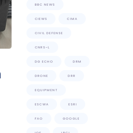
BBC NEWS
CIEWS
CIMA
CIVIL DEFENSE
CNRS-L
DG ECHO
DRM
m
DRONE
DRR
EQUIPMENT
ESCWA
ESRI
FAO
GOOGLE
IOF
LBCI