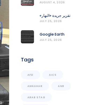
الوحدات المدمّرة
AUGUST 4, 2026
والمتضرّرة وحجم
الردميات على مستوى
تقرير جريدة «النهار»
الأقضية
حول مخاطر حرائق
JULY 25, 2026
الغابات في لبنان وجهود
المركز الرصد والإنذار
Google Earth
المبكر
Engine Grants
JULY 25, 2026
CNRS-L Partner Tier
Access With
Enhanced
Tags
Computational
Capacity
AFD
AICS
ANNAHAR
ANR
ARAB STAG