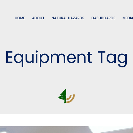
HOME
ABOUT
NATURAL HAZARDS
DASHBOARDS
MEDI
Equipment Tag