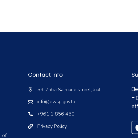
Contact Info
Su
El
59, Zahia Salmane street, Jnah
– 
info@ewsp.gov.lb
eff
+961 1 856 450
Privacy Policy
 of