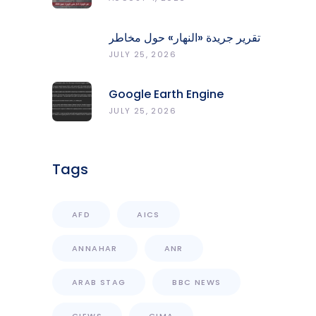
الردميات على مستوى الأقضية
تقرير جريدة «النهار» حول مخاطر
حرائق الغابات في لبنان وجهود
JULY 25, 2026
المركز الرصد والإنذار المبكر
Google Earth Engine
Grants CNRS-L Partner Tier
JULY 25, 2026
Access With Enhanced
Computational Capacity
Tags
AFD
AICS
ANNAHAR
ANR
ARAB STAG
BBC NEWS
CIEWS
CIMA