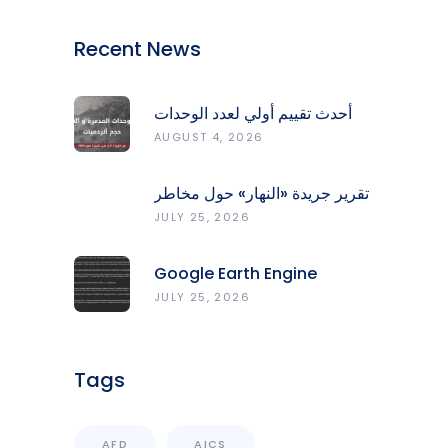
Recent News
أحدث تقييم أولي لعدد الوحدات
المدمّرة والمتضرّرة وحجم
AUGUST 4, 2026
الردميات على مستوى الأقضية
تقرير جريدة «النهار» حول مخاطر
حرائق الغابات في لبنان وجهود
JULY 25, 2026
المركز الرصد والإنذار المبكر
Google Earth Engine
Grants CNRS-L Partner Tier
JULY 25, 2026
Access With Enhanced
Computational Capacity
Tags
AFD
AICS