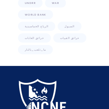
UNDRR
WAR
WORLD BANK
السيول
الرياح الخماسينية
حرائق القبيات
حرائق الغابات
ما_تلعب_بالنار