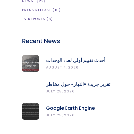
NEWSP
(22)
PRESS RELEASE
(10)
TV REPORTS
(3)
Recent News
أحدث تقييم أولي لعدد الوحدات
المدمّرة والمتضرّرة وحجم
AUGUST 4, 2026
الردميات على مستوى الأقضية
تقرير جريدة «النهار» حول مخاطر
حرائق الغابات في لبنان وجهود
JULY 25, 2026
المركز الرصد والإنذار المبكر
Google Earth Engine
Grants CNRS-L Partner Tier
JULY 25, 2026
Access With Enhanced
Computational Capacity