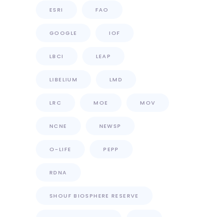
ESRI
FAO
GOOGLE
IOF
LBCI
LEAP
LIBELIUM
LMD
LRC
MOE
MOV
NCNE
NEWSP
O-LIFE
PEPP
RDNA
SHOUF BIOSPHERE RESERVE