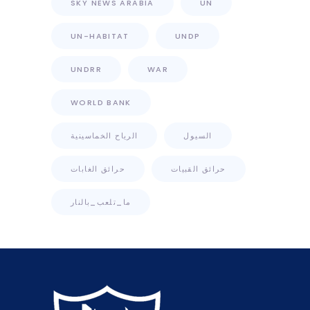
SKY NEWS ARABIA
UN
UN-HABITAT
UNDP
UNDRR
WAR
WORLD BANK
السيول
الرياح الخماسينية
حرائق القبيات
حرائق الغابات
ما_تلعب_بالنار