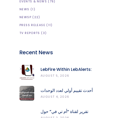
EVENTS & NEWS
(79)
NEWS
(1)
NEWSP
(22)
PRESS RELEASE
(11)
TV REPORTS
(3)
Recent News
LebFire Within LebAlerts:
Report Fires, Monitor Risk,
AUGUST 5, 2026
Protect Forests
أحدث تقييم أولي لعدد الوحدات
المدمّرة والمتضرّرة وحجم
AUGUST 4, 2026
الردميات على مستوى الأقضية
تقرير لقناة “أم تي في” حول
انعكاسات التفجيرات في جنوب
AUGUST 2, 2026