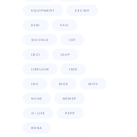
EQUIPMENT
ESCWA
ESRI
FAO
GOOGLE
IOF
LBCI
LEAP
LIBELIUM
LMD
LRC
MOE
MOV
NCNE
NEWSP
O-LIFE
PEPP
RDNA