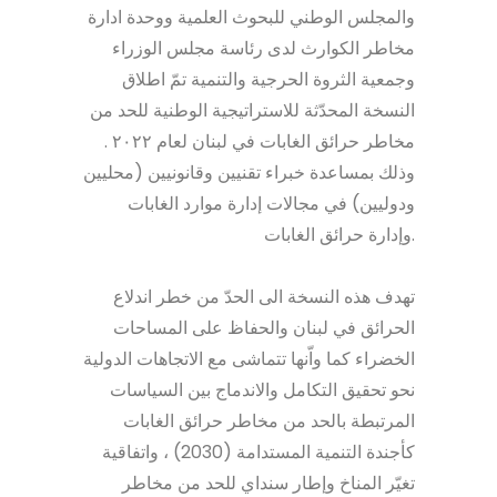
والمجلس الوطني للبحوث العلمية ووحدة ادارة
مخاطر الكوارث لدى رئاسة مجلس الوزراء
وجمعية الثروة الحرجية والتنمية تمّ اطلاق
النسخة المحدّثة للاستراتيجية الوطنية للحد من
مخاطر حرائق الغابات في لبنان لعام ٢٠٢٢ .
وذلك بمساعدة خبراء تقنیین وقانونیین (محلیین
ودولیین) في مجالات إدارة موارد الغابات
وإدارة حرائق الغابات.
تهدف هذه النسخة الى الحدّ من خطر اندلاع
الحرائق في لبنان والحفاظ على المساحات
الخضراء كما واّنها تتماشى مع الاتجاھات الدولیة
نحو تحقیق التكامل والاندماج بین السیاسات
المرتبطة بالحد من مخاطر حرائق الغابات
كأجندة التنمیة المستدامة (2030) ، واتفاقیة
تغیّر المناخ وإطار سنداي للحد من مخاطر