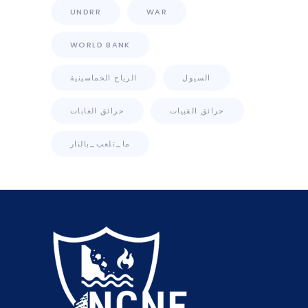
UNDRR
WAR
WORLD BANK
السيول
الرياح الخماسينية
حرائق القبيات
حرائق الغابات
ما_تلعب_بالنار