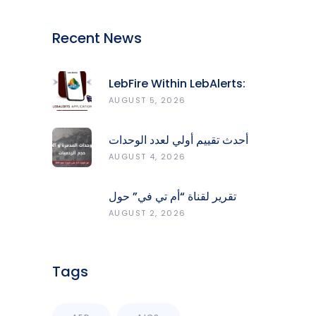
Recent News
LebFire Within LebAlerts:
Report Fires, Monitor Risk,
AUGUST 5, 2026
Protect Forests
أحدث تقييم أولي لعدد الوحدات
المدمّرة والمتضرّرة وحجم
AUGUST 4, 2026
الردميات على مستوى الأقضية
تقرير لقناة “أم تي في” حول
انعكاسات التفجيرات في جنوب
AUGUST 2, 2026
لبنان على محطات رصد الزلازل
Tags