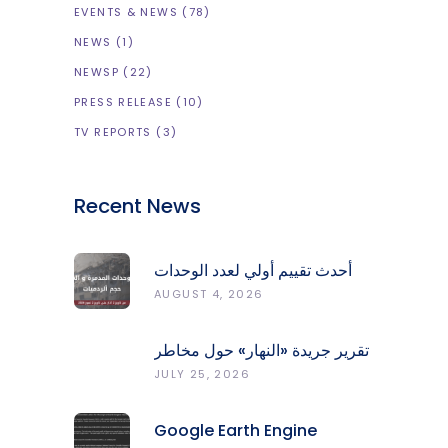
EVENTS & NEWS
(78)
NEWS
(1)
NEWSP
(22)
PRESS RELEASE
(10)
TV REPORTS
(3)
Recent News
أحدث تقييم أولي لعدد الوحدات
المدمّرة والمتضرّرة وحجم
AUGUST 4, 2026
الردميات على مستوى الأقضية
تقرير جريدة «النهار» حول مخاطر
حرائق الغابات في لبنان وجهود
JULY 25, 2026
المركز الرصد والإنذار المبكر
Google Earth Engine