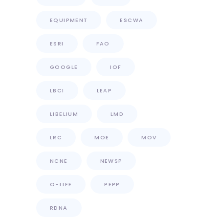
EQUIPMENT
ESCWA
ESRI
FAO
GOOGLE
IOF
LBCI
LEAP
LIBELIUM
LMD
LRC
MOE
MOV
NCNE
NEWSP
O-LIFE
PEPP
RDNA