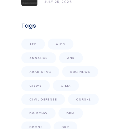
Grants CNRS-L Partner Tier
JULY 25, 2026
Access With Enhanced
Computational Capacity
Tags
AFD
AICS
ANNAHAR
ANR
ARAB STAG
BBC NEWS
CIEWS
CIMA
CIVIL DEFENSE
CNRS-L
DG ECHO
DRM
DRONE
DRR