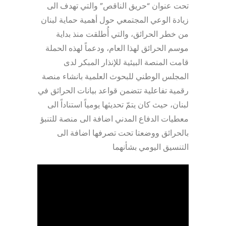
تحت عنوان “حريق الناقص” والتي تهدف الى
زيادة الوعي المجتمعي حول أهمية حماية لبنان
من خطر الحرائق، والتي أُطلقت منذ بداية
موسم الحرائق لهذا العام، ودعماً لهذه الحملة
قامت المنصة البيئية للإنذار المبكر لدى
المجلس الوطني للبحوث العلمية بانشاء منصة
رقمية تفاعلية تتضمن قواعد بيانات الحرائق في
لبنان، حيث كان يتمّ تحديثها يومياً استناداً الى
معطيات الدفاع المدني اضافة الى منصة للتنبؤ
بالحرائق ووضعتا تحت تصرفها اضافة الى
التنسيق اليومي بشأنهما