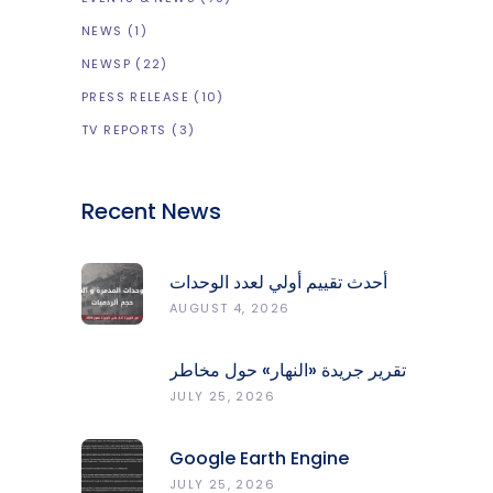
NEWS
(1)
NEWSP
(22)
PRESS RELEASE
(10)
TV REPORTS
(3)
Recent News
أحدث تقييم أولي لعدد الوحدات
المدمّرة والمتضرّرة وحجم
AUGUST 4, 2026
الردميات على مستوى الأقضية
تقرير جريدة «النهار» حول مخاطر
حرائق الغابات في لبنان وجهود
JULY 25, 2026
المركز الرصد والإنذار المبكر
Google Earth Engine
Grants CNRS-L Partner Tier
JULY 25, 2026