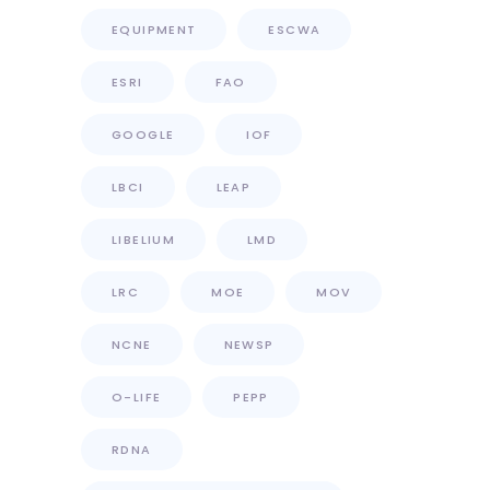
EQUIPMENT
ESCWA
ESRI
FAO
GOOGLE
IOF
LBCI
LEAP
LIBELIUM
LMD
LRC
MOE
MOV
NCNE
NEWSP
O-LIFE
PEPP
RDNA