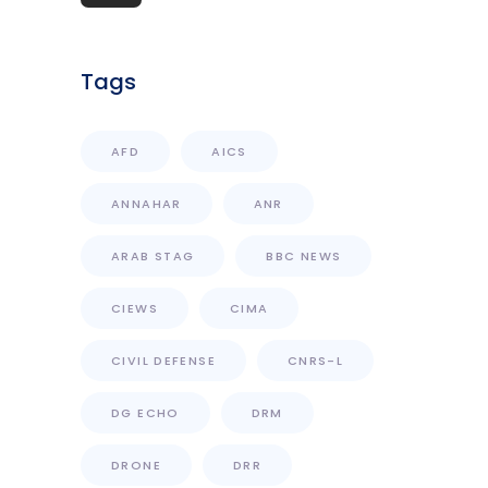
Access With Enhanced
Computational Capacity
Tags
AFD
AICS
ANNAHAR
ANR
ARAB STAG
BBC NEWS
CIEWS
CIMA
CIVIL DEFENSE
CNRS-L
DG ECHO
DRM
DRONE
DRR