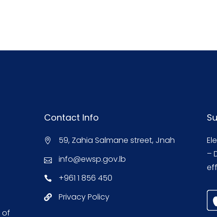
Contact Info
Su
59, Zahia Salmane street, Jnah
El
– 
info@ewsp.gov.lb
eff
+961 1 856 450
Privacy Policy
 of