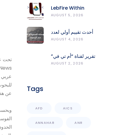
LebFire Within
LebAlerts: Report
AUGUST 5, 2026
Fires, Monitor Risk,
Protect Forests
أحدث تقييم أولي لعدد
الوحدات المدمّرة
AUGUST 4, 2026
والمتضرّرة وحجم
الردميات على مستوى
تقرير لقناة “أم تي في”
الأقضية
تحت عنو
حول انعكاسات
AUGUST 2, 2026
News
التفجيرات في جنوب
لبنان على محطات رصد
عربي ح
الزلازل
للبحوث
Tags
عن هذه
AFD
AICS
وبحسب 
الفوسف
ANNAHAR
ANR
الحدود