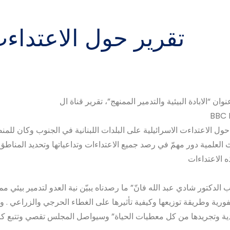
تقرير حول الاعتداءت
ان “الابادة البيئية والتدمير الممنهج”، تقرير قناة ال
BBC 
ول الاعتداءت الاسرائيلية على البلدات اللبنانية في الجنوب وكان للمن
 العلمية دور مهمّ في رصد جميع الاعتداءات وتداعياتها وتحديد المناط
 الاعتداءات
الدكتور شادي عبد الله فانّ” ما رصدناه يبيّن نية العدو لتدمير بيئي مم
ورية وطريقة توزيعها وكيفية تأثيرها على الغطاء الحرجي والزراعي . و
ية وتجريدها من كل معطيات الحياة” وسيواصل المجلس تقصي وتتبع ك