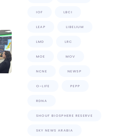
IOF
LBCI
LEAP
LIBELIUM
LMD
LRC
MOE
MOV
NCNE
NEWSP
O-LIFE
PEPP
RDNA
SHOUF BIOSPHERE RESERVE
SKY NEWS ARABIA