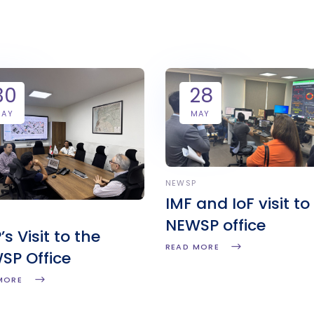
30
28
MAY
MAY
NEWSP
IMF and IoF visit to
NEWSP office
s Visit to the
READ MORE
SP Office
MORE