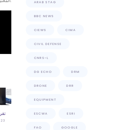
المعنيين.
ARAB STAG
BBC NEWS
CIEWS
CIMA
CIVIL DEFENSE
CNRS-L
DG ECHO
DRM
DRONE
DRR
EQUIPMENT
تقر
ESCWA
ESRI
023
FAO
GOOGLE