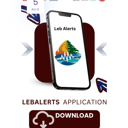
5
AUG