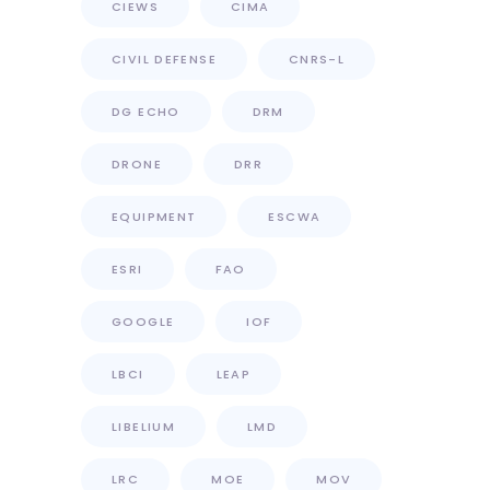
CIEWS
CIMA
CIVIL DEFENSE
CNRS-L
DG ECHO
DRM
DRONE
DRR
EQUIPMENT
ESCWA
ESRI
FAO
GOOGLE
IOF
LBCI
LEAP
LIBELIUM
LMD
LRC
MOE
MOV