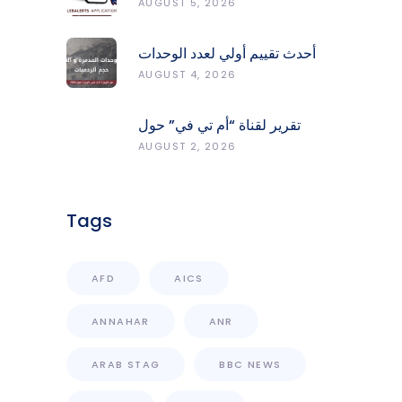
Report Fires, Monitor Risk,
AUGUST 5, 2026
Protect Forests
أحدث تقييم أولي لعدد الوحدات
المدمّرة والمتضرّرة وحجم
AUGUST 4, 2026
الردميات على مستوى الأقضية
تقرير لقناة “أم تي في” حول
انعكاسات التفجيرات في جنوب
AUGUST 2, 2026
لبنان على محطات رصد الزلازل
Tags
AFD
AICS
ANNAHAR
ANR
ARAB STAG
BBC NEWS