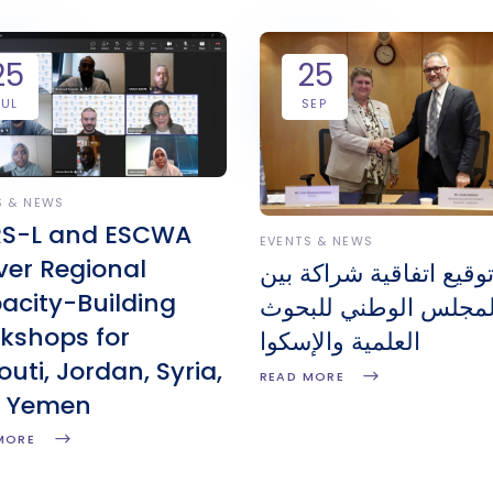
25
25
JUL
SEP
S & NEWS
S-L and ESCWA
EVENTS & NEWS
ver Regional
وقيع اتفاقية شراكة بين
acity-Building
لمجلس الوطني للبحوث
kshops for
العلمية والإسكوا
outi, Jordan, Syria,
READ MORE
 Yemen
MORE