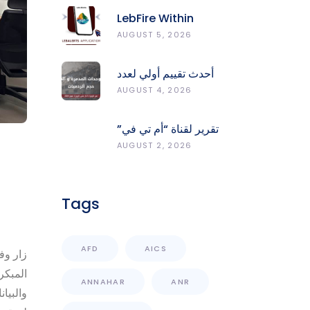
LebFire Within
LebAlerts: Report
AUGUST 5, 2026
Fires, Monitor Risk,
Protect Forests
أحدث تقييم أولي لعدد
الوحدات المدمّرة
AUGUST 4, 2026
والمتضرّرة وحجم
الردميات على مستوى
تقرير لقناة “أم تي في”
الأقضية
حول انعكاسات
AUGUST 2, 2026
التفجيرات في جنوب
لبنان على محطات رصد
الزلازل
Tags
AFD
AICS
زار وف
ANNAHAR
ANR
والبيا