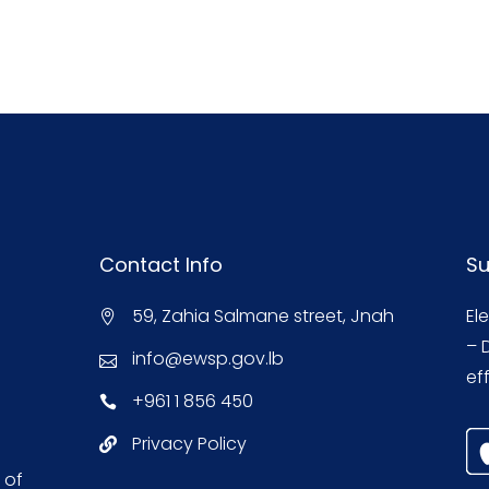
Contact Info
Su
59, Zahia Salmane street, Jnah
El
– 
info@ewsp.gov.lb
eff
+961 1 856 450
Privacy Policy
 of