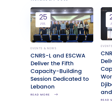
25
JUL
EVENT
EVENTS & NEWS
CNR
CNRS-L and ESCWA
Deli
Deliver the Fifth
Cap
Capacity-Building
Wor
Session Dedicated to
Djib
Lebanon
and
READ MORE
READ 