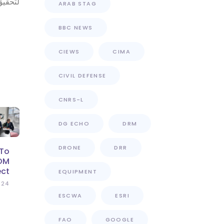
لتحقيق
ARAB STAG
BBC NEWS
CIEWS
CIMA
CIVIL DEFENSE
CNRS-L
DG ECHO
DRM
DRONE
DRR
 To
COM
ect
EQUIPMENT
024
ESCWA
ESRI
FAO
GOOGLE