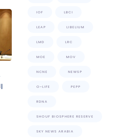
IOF
LBCI
LEAP
LIBELIUM
LMD
LRC
MOE
MOV
NCNE
NEWSP
ت
ا
O-LIFE
PEPP
RDNA
SHOUF BIOSPHERE RESERVE
SKY NEWS ARABIA