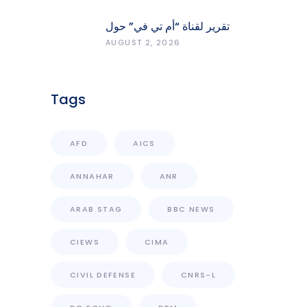
الردميات على مستوى الأقضية
تقرير لقناة “أم تي في” حول
انعكاسات التفجيرات في جنوب
AUGUST 2, 2026
لبنان على محطات رصد الزلازل
Tags
AFD
AICS
ANNAHAR
ANR
ARAB STAG
BBC NEWS
CIEWS
CIMA
CIVIL DEFENSE
CNRS-L