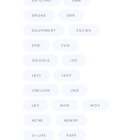
DG ECHO
DRM
DRONE
DRR
EQUIPMENT
ESCWA
ESRI
FAO
GOOGLE
IOF
LBCI
LEAP
LIBELIUM
LMD
LRC
MOE
MOV
NCNE
NEWSP
O-LIFE
PEPP