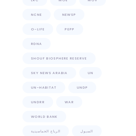
LRC
MOE
MOV
NCNE
NEWSP
O-LIFE
PEPP
RDNA
SHOUF BIOSPHERE RESERVE
SKY NEWS ARABIA
UN
UN-HABITAT
UNDP
UNDRR
WAR
WORLD BANK
السيول
الرياح الخماسينية