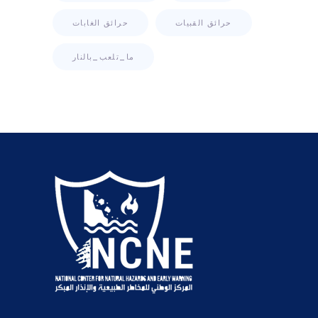
حرائق القبيات
حرائق الغابات
ما_تلعب_بالنار