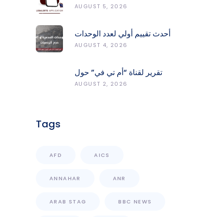
Report Fires, Monitor Risk,
AUGUST 5, 2026
Protect Forests
أحدث تقييم أولي لعدد الوحدات
المدمّرة والمتضرّرة وحجم
AUGUST 4, 2026
الردميات على مستوى الأقضية
تقرير لقناة “أم تي في” حول
انعكاسات التفجيرات في جنوب
AUGUST 2, 2026
لبنان على محطات رصد الزلازل
Tags
AFD
AICS
ANNAHAR
ANR
ARAB STAG
BBC NEWS