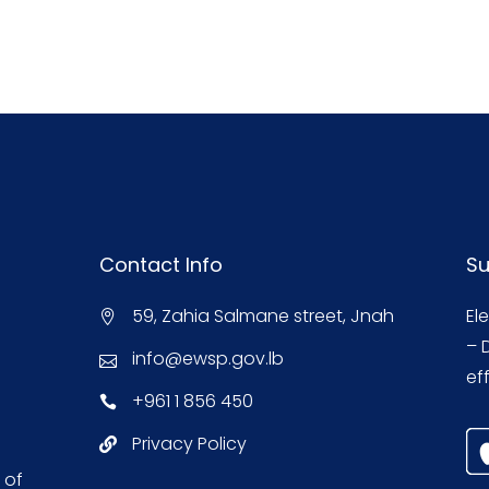
Contact Info
Su
59, Zahia Salmane street, Jnah
El
– 
info@ewsp.gov.lb
eff
+961 1 856 450
Privacy Policy
 of