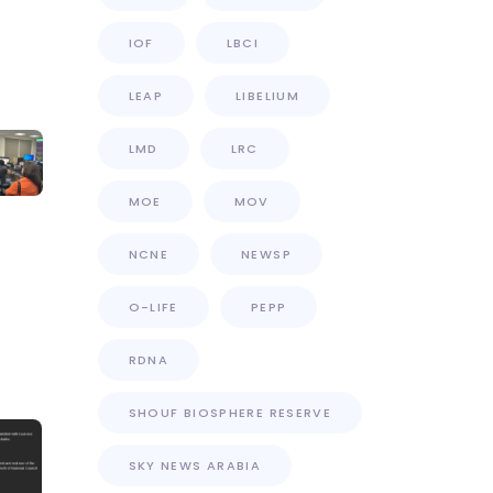
IOF
LBCI
LEAP
LIBELIUM
LMD
LRC
MOE
MOV
NCNE
NEWSP
O-LIFE
PEPP
RDNA
SHOUF BIOSPHERE RESERVE
SKY NEWS ARABIA