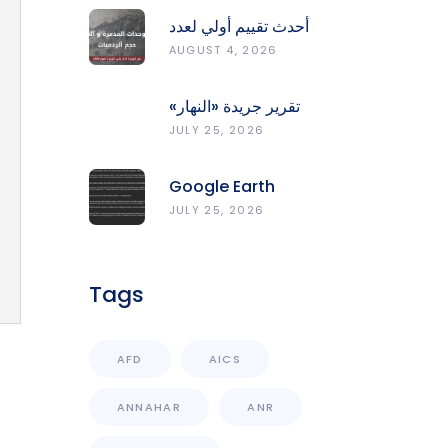
أحدث تقييم أولي لعدد
الوحدات المدمّرة
AUGUST 4, 2026
والمتضرّرة وحجم
الردميات على مستوى
تقرير جريدة «النهار»
الأقضية
حول مخاطر حرائق
JULY 25, 2026
الغابات في لبنان وجهود
المركز الرصد والإنذار
Google Earth
المبكر
Engine Grants
JULY 25, 2026
CNRS-L Partner Tier
Access With
Enhanced
Tags
Computational
Capacity
AFD
AICS
ANNAHAR
ANR