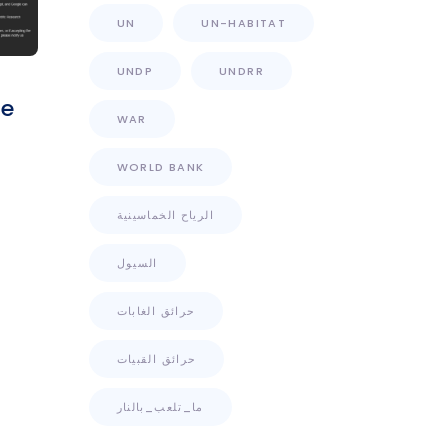
UN
UN-HABITAT
UNDP
UNDRR
ne
WAR
s
WORLD BANK
الرياح الخماسينية
السيول
حرائق الغابات
حرائق القبيات
ما_تلعب_بالنار