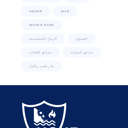
UNDRR
WAR
WORLD BANK
السيول
الرياح الخماسينية
حرائق القبيات
حرائق الغابات
ما_تلعب_بالنار