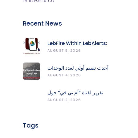
TV REPORTS
(3)
Recent News
LebFire Within LebAlerts:
Report Fires, Monitor Risk,
AUGUST 5, 2026
Protect Forests
أحدث تقييم أولي لعدد الوحدات
المدمّرة والمتضرّرة وحجم
AUGUST 4, 2026
الردميات على مستوى الأقضية
تقرير لقناة “أم تي في” حول
انعكاسات التفجيرات في جنوب
AUGUST 2, 2026
لبنان على محطات رصد الزلازل
Tags