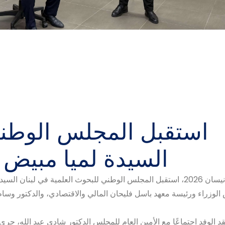
استقبل المجلس الوطني
السيدة لميا مبيض 
في 7 نيسان 2026، استقبل المجلس الوطني للبحوث العلمية في لبنا
لوزراء ورئيسة معهد باسل فليحان المالي والاقتصادي، والدكتور وسام سمّور
د الوفد اجتماعًا مع الأمين العام للمجلس الدكتور شادي عبد الله، جر