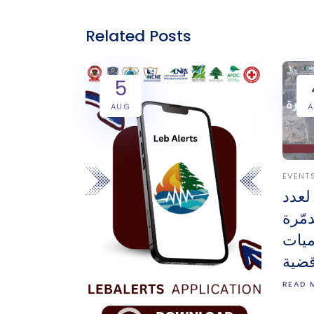
Related Posts
5
AUG
EVENT
لعدد
مّرة
ميات
قضية
READ 