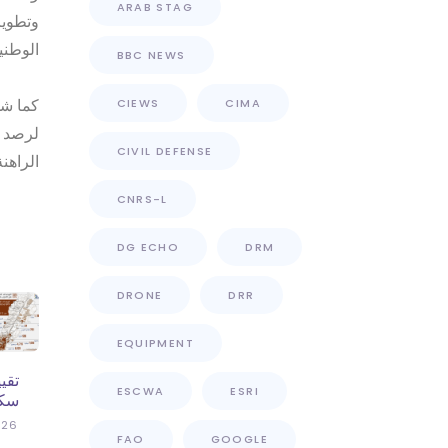
ARAB STAG
وتطوير
الوطني
BBC NEWS
كما شم
CIEWS
CIMA
لرصد ا
CIVIL DEFENSE
الراهن
CNRS-L
DG ECHO
DRM
DRONE
DRR
EQUIPMENT
ESCWA
ESRI
سكنية
026
FAO
GOOGLE