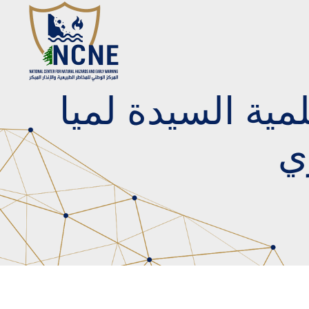
ية السيدة لميا
ي