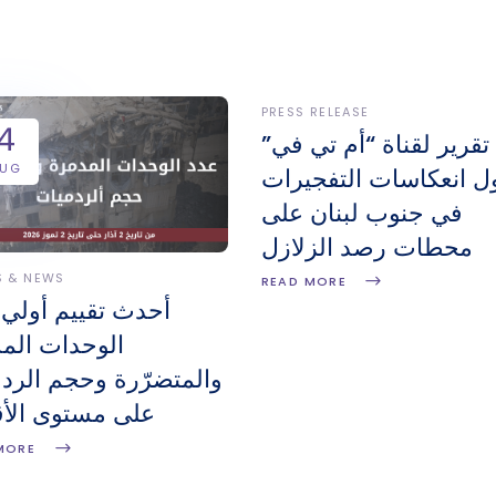
PRESS RELEASE
4
تقرير لقناة “أم تي في”
AUG
ل انعكاسات التفجيرات
في جنوب لبنان على
محطات رصد الزلازل
S & NEWS
READ MORE
أحدث تقييم أولي 
الوحدات المد
والمتضرّرة وحجم الرد
على مستوى الأ
MORE