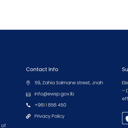
Contact Info
Su
59, Zahia Salmane street, Jnah
El
– 
info@ewsp.gov.lb
eff
+961 1 856 450
Privacy Policy
 of