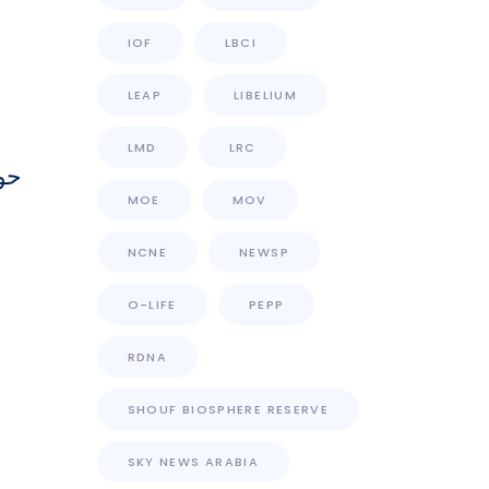
IOF
LBCI
LEAP
LIBELIUM
LMD
LRC
حو
MOE
MOV
NCNE
NEWSP
O-LIFE
PEPP
RDNA
SHOUF BIOSPHERE RESERVE
SKY NEWS ARABIA