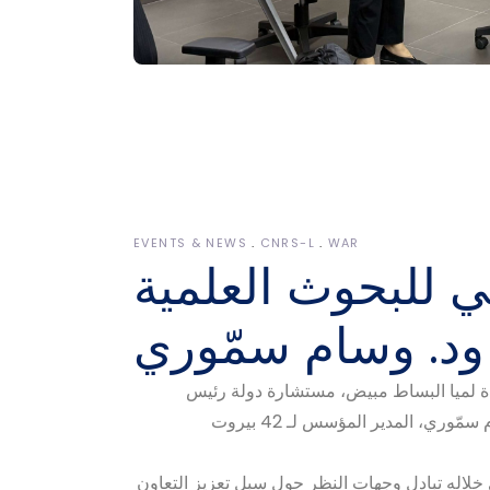
EVENTS & NEWS
CNRS-L
WAR
 للبحوث العلمية
ود. وسام سمّوري
ن السيدة لميا البساط مبيض، مستشارة دولة رئيس
ي، المدير المؤسس لـ 42 بيروت
ى خلاله تبادل وجهات النظر حول سبل تعزيز التعاون