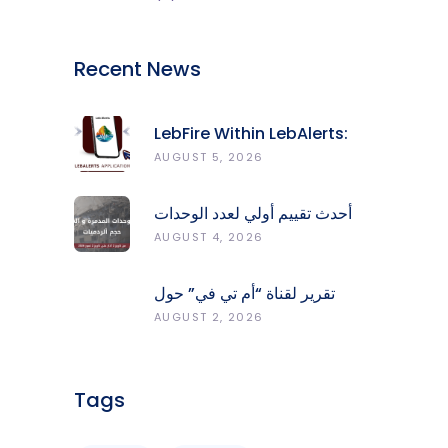
Recent News
LebFire Within LebAlerts:
Report Fires, Monitor Risk,
AUGUST 5, 2026
Protect Forests
أحدث تقييم أولي لعدد الوحدات
المدمّرة والمتضرّرة وحجم
AUGUST 4, 2026
الردميات على مستوى الأقضية
تقرير لقناة “أم تي في” حول
انعكاسات التفجيرات في جنوب
AUGUST 2, 2026
لبنان على محطات رصد الزلازل
Tags