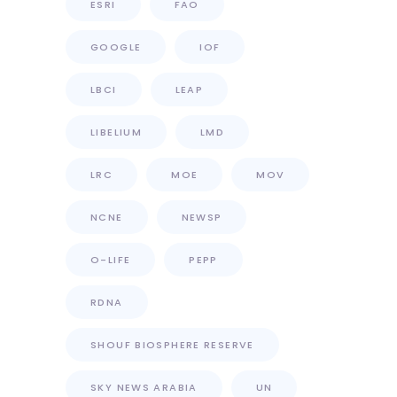
ESRI
FAO
GOOGLE
IOF
LBCI
LEAP
LIBELIUM
LMD
LRC
MOE
MOV
NCNE
NEWSP
O-LIFE
PEPP
RDNA
SHOUF BIOSPHERE RESERVE
SKY NEWS ARABIA
UN