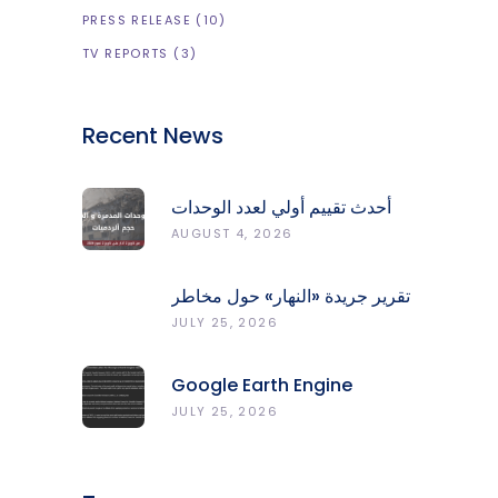
PRESS RELEASE
(10)
TV REPORTS
(3)
Recent News
أحدث تقييم أولي لعدد الوحدات
المدمّرة والمتضرّرة وحجم
AUGUST 4, 2026
الردميات على مستوى الأقضية
تقرير جريدة «النهار» حول مخاطر
حرائق الغابات في لبنان وجهود
JULY 25, 2026
المركز الرصد والإنذار المبكر
Google Earth Engine
Grants CNRS-L Partner Tier
JULY 25, 2026
Access With Enhanced
Computational Capacity