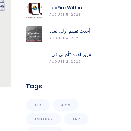
LebFire Within
LebAlerts: Report
AUGUST 5, 2026
Fires, Monitor Risk,
Protect Forests
أحدث تقييم أولي لعدد
الوحدات المدمّرة
AUGUST 4, 2026
والمتضرّرة وحجم
الردميات على مستوى
تقرير لقناة “أم تي في”
الأقضية
حول انعكاسات
AUGUST 2, 2026
التفجيرات في جنوب
لبنان على محطات رصد
الزلازل
Tags
AFD
AICS
ANNAHAR
ANR