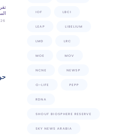
تقر
IOF
LBCI
الس
026
LEAP
LIBELIUM
LMD
LRC
MOE
MOV
NCNE
NEWSP
حو
O-LIFE
PEPP
RDNA
SHOUF BIOSPHERE RESERVE
SKY NEWS ARABIA