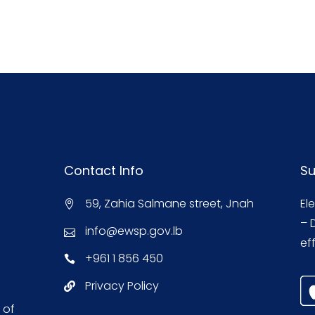
Contact Info
Su
59, Zahia Salmane street, Jnah
El
– 
info@ewsp.gov.lb
eff
+961 1 856 450
Privacy Policy
 of