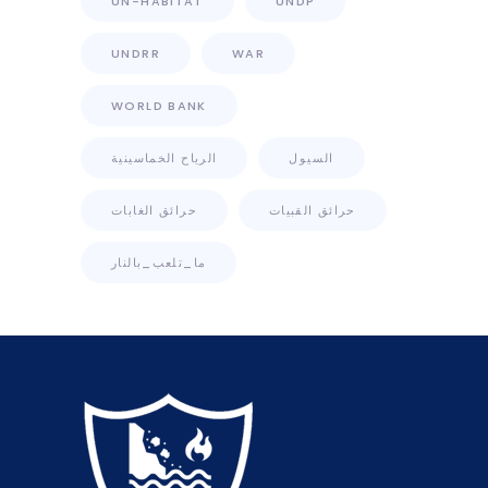
UN-HABITAT
UNDP
UNDRR
WAR
WORLD BANK
السيول
الرياح الخماسينية
حرائق القبيات
حرائق الغابات
ما_تلعب_بالنار