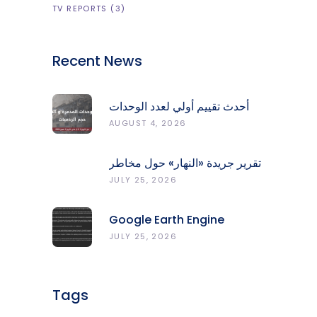
TV REPORTS
(3)
Recent News
أحدث تقييم أولي لعدد الوحدات
المدمّرة والمتضرّرة وحجم
AUGUST 4, 2026
الردميات على مستوى الأقضية
تقرير جريدة «النهار» حول مخاطر
حرائق الغابات في لبنان وجهود
JULY 25, 2026
المركز الرصد والإنذار المبكر
Google Earth Engine
Grants CNRS-L Partner Tier
JULY 25, 2026
Access With Enhanced
Computational Capacity
Tags