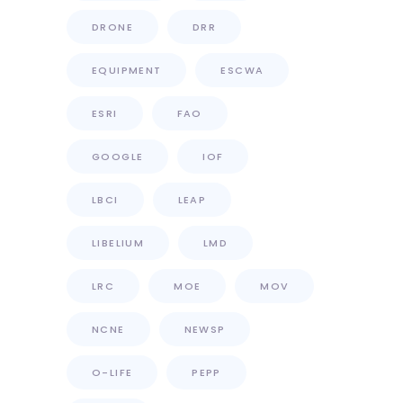
DRONE
DRR
EQUIPMENT
ESCWA
ESRI
FAO
GOOGLE
IOF
LBCI
LEAP
LIBELIUM
LMD
LRC
MOE
MOV
NCNE
NEWSP
O-LIFE
PEPP