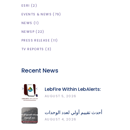
ESRI
(2)
EVENTS & NEWS
(79)
NEWS
(1)
NEWSP
(22)
PRESS RELEASE
(11)
TV REPORTS
(3)
Recent News
LebFire Within LebAlerts:
Report Fires, Monitor Risk,
AUGUST 5, 2026
Protect Forests
أحدث تقييم أولي لعدد الوحدات
المدمّرة والمتضرّرة وحجم
AUGUST 4, 2026
الردميات على مستوى الأقضية