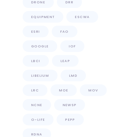
DRONE
DRR
EQUIPMENT
ESCWA
ESRI
FAO
GOOGLE
IOF
LBCI
LEAP
LIBELIUM
LMD
LRC
MOE
MOV
NCNE
NEWSP
O-LIFE
PEPP
RDNA