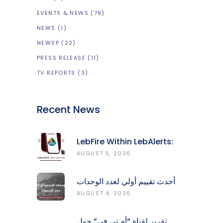
EVENTS & NEWS
(79)
NEWS
(1)
NEWSP
(22)
PRESS RELEASE
(11)
TV REPORTS
(3)
Recent News
LebFire Within LebAlerts:
Report Fires, Monitor Risk,
AUGUST 5, 2026
Protect Forests
أحدث تقييم أولي لعدد الوحدات
المدمّرة والمتضرّرة وحجم
AUGUST 4, 2026
الردميات على مستوى الأقضية
تقرير لقناة “أم تي في” حول