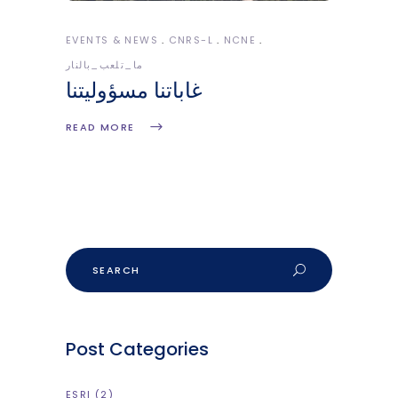
EVENTS & NEWS
CNRS-L
NCNE
ما_تلعب_بالنار
غاباتنا مسؤوليتنا
READ MORE
Search
Post Categories
ESRI
(2)