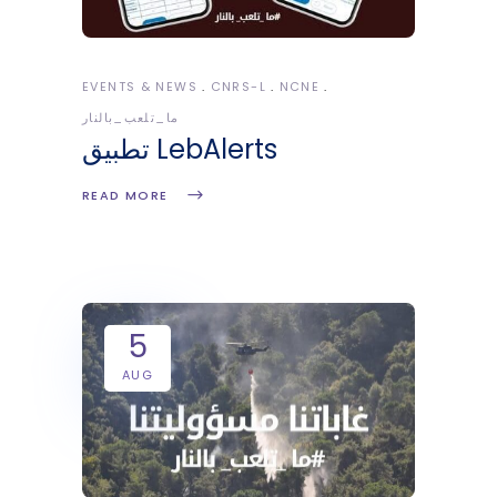
EVENTS & NEWS
CNRS-L
NCNE
ما_تلعب_بالنار
تطبيق LebAlerts
READ MORE
5
AUG