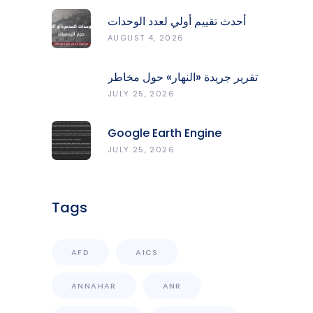
أحدث تقييم أولي لعدد الوحدات
المدمّرة والمتضرّرة وحجم
AUGUST 4, 2026
الردميات على مستوى الأقضية
تقرير جريدة «النهار» حول مخاطر
حرائق الغابات في لبنان وجهود
JULY 25, 2026
المركز الرصد والإنذار المبكر
Google Earth Engine
Grants CNRS-L Partner Tier
JULY 25, 2026
Access With Enhanced
Computational Capacity
Tags
AFD
AICS
ANNAHAR
ANR