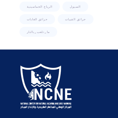
السيول
الرياح الخماسينية
حرائق القبيات
حرائق الغابات
ما_تلعب_بالنار