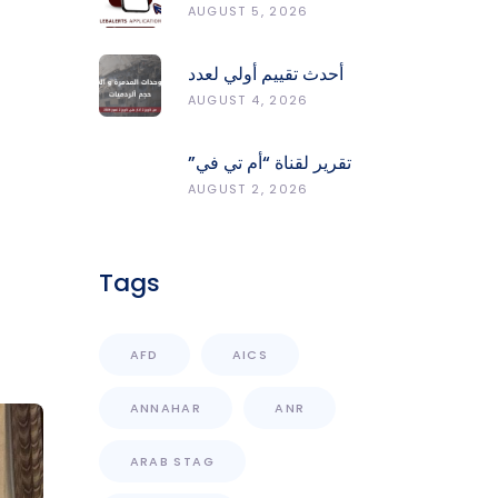
LebAlerts: Report
AUGUST 5, 2026
Fires, Monitor Risk,
Protect Forests
أحدث تقييم أولي لعدد
الوحدات المدمّرة
AUGUST 4, 2026
والمتضرّرة وحجم
الردميات على مستوى
تقرير لقناة “أم تي في”
الأقضية
حول انعكاسات
AUGUST 2, 2026
التفجيرات في جنوب
لبنان على محطات رصد
الزلازل
Tags
AFD
AICS
ANNAHAR
ANR
ARAB STAG