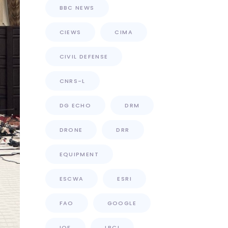
BBC NEWS
CIEWS
CIMA
CIVIL DEFENSE
CNRS-L
DG ECHO
DRM
DRONE
DRR
EQUIPMENT
ESCWA
ESRI
FAO
GOOGLE
IOF
LBCI